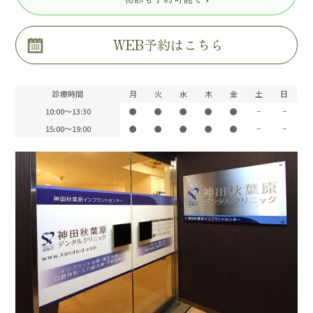
WEB予約はこちら
診療時間
月
火
水
木
金
土
日
10:00〜13:30
●
●
●
●
●
−
−
15:00〜19:00
●
●
●
●
●
−
−